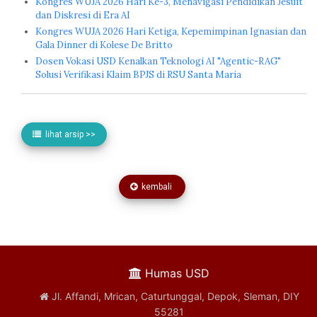
Kongres WUJA 2026 Hari Ke-3, Menavigasi Pendidikan Jesuit
dan Diskresi di Era AI
Kongres WUJA 2026 Hari Ketiga, Kepemimpinan Ignasian dan
Gala Dinner di Kolese De Britto
Dosen Vokasi USD Kenalkan Teknologi AI "Agentic-RAG"
Solusi Verifikasi Klaim BPJS di RSU Santa Maria
lihat arsip >>
kembali
Humas USD
Jl. Affandi, Mrican, Caturtunggal, Depok, Sleman, DIY
55281