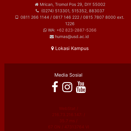
Mrican, Tromol Pos 29, DIY 55002
(0274) 513301, 515352, 883037
0811 266 1144 / 0817 146 222 / 0815 7807 8000 ext.
1226
WA:
+62 823-2887-5266
humas@usd.ac.id
Lokasi Kampus
Media Sosial
WebStat /
216.73.216.147: /
35.7 ms /
67 ON / 47313764 VI