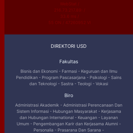
WebStat /
216.73.217.89: /
33.6 ms /
55 ON / 47260952 VI
DIREKTORI USD
Fakultas
Bisnis dan Ekonomi
-
Farmasi
-
Keguruan dan Ilmu
Pendidikan
-
Program Pascasarjana
-
Psikologi
-
Sains
dan Teknologi
-
Sastra
-
Teologi
-
Vokasi
Biro
Administrasi Akademik
-
Administrasi Perencanaan Dan
Sistem Informasi
-
Hubungan Masyarakat
-
Kerjasama
dan Hubungan International
-
Keuangan
-
Layanan
Umum
-
Pengembangan Karir dan Kerjasama Alumni
-
Personalia
-
Prasarana Dan Sarana
-