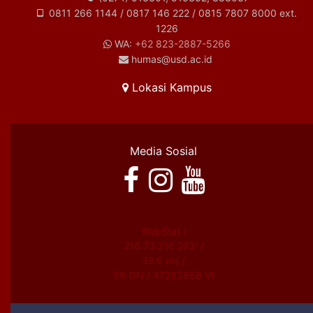
0811 266 1144 / 0817 146 222 / 0815 7807 8000 ext.
1226
WA:
+62 823-2887-5266
humas@usd.ac.id
Lokasi Kampus
Media Sosial
WebStat /
216.73.216.223: /
32.6 ms /
59 ON / 47263958 VI