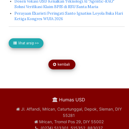
Dosen Vokasi USD Kenalkan Teknologi AI "Agentic-RAG"
Solusi Verifikasi Klaim BPJS di RSU Santa Maria
Perayaan Ekaristi Peringati Santo Ignatius Loyola Buka Hari
Ketiga Kongres WUJA 2026
lihat arsip >>
kembali
Humas USD
Jl. Affandi, Mrican, Caturtunggal, Depok, Sleman, DIY
55281
Mrican, Tromol Pos 29, DIY 55002
(0274) 513301, 515352, 883037