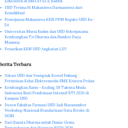
Education di SMA STECE Bantul
USD Terima 16 Mahasiswa Darmasiswa dari
Kemdikbud
Penerjunan Mahasiswa KKN PPM Reguler USD Ke-
54
Universitas Muria Kudus dan USD Bekerjasama
Kembangkan Tri Dharma dan Sumber Daya
Manusia
Penarikan KKN USD Angkatan LXV:
Berita Terbaru
Vokasi USD dan Youngnak Korsel Dukung
Perintisan Kelas Elektromedis SMK Kristen Pedan
Kembangkan Sains - Koding, 58 Talenta Muda
Indonesia Ikuti Pembinaan Intensif BTI 2026 di
Kampus USD
Dosen Fakultas Farmasi USD Jadi Narasumber
Workshop Nasional Standarisasi Data Stroke di
UGM
Dari Sanata Dharma untuk Dunia: Gema
Persaudaraan dan Harapan WUJA 2026