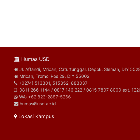
Humas USD
Jl. Affandi, Mrican, Caturtunggal, Depok, Sleman, DIY 552
Mrican, Tromol Pos 29, DIY 55002
(0274) 513301, 515352, 883037
0811 266 1144 / 0817 146 222 / 0815 7807 8000 ext. 122
WA:
+62 823-2887-5266
humas@usd.ac.id
Lokasi Kampus