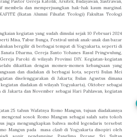
rang Pastor Gereja Katolik, Arsitek, Budayawan, Sastrawan,
if membela dan memperjuangkan hak-hak kaum marginal.
KAFITE (Ikatan Alumni Filsafat Teologi) Fakultas Teologi
ngkaian kegiatan yang sudah dimulai sejak 10 Februari 2024
erti Misa, Tabur Bunga, Festival untuk anak-anak dan bazar
kukan bergilir di berbagai tempat di Yogyakarta, seperti di
 Sanata Dharma, Gereja Santo Yohanes Rasul Pringwulung,
Gereja Paroki di wilayah Provinsi DIY. Kegiatan-kegiatan
selalu dikaitkan dengan momen-momen kebangsaan yang
ngsaan dan diadakan di berbagai kota, seperti Bulan Mei
giatan diselenggarakan di Jakarta; Bulan Agustus dimana
kegiatan diadakan di wilayah Yogyakarta), Oktober sebagai
 di Jakarta dan November sebagai Hari Pahlawan, kegiatan
ngatan 25 tahun Wafatnya Romo Mangun,
tujuan diadakannya
da mengenal sosok Romo Mangun sebagai salah satu tokoh
us juga mengungkapkan bahwa mobil legendaris tersebut
 Romo Mangun pada masa
clas
h
di Yogyakarta disopiri oleh
jadi sopir pendamping Panglima Perang Sri Sultan