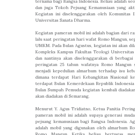
ternama bagi Bangsa Indonesia. Beliau adalah seo
dan juga Tokoh Pejuang Kemanusiaan yang akt
Kegiatan ini diselenggarakan oleh Komunitas I
Universitas Sanata Dharma.
Kegiatan pameran mobil ini adalah bagian dari ra
lalu saat peringatan hari wafat Romo Mangun, sep
UMKM. Pada Bulan Agustus, kegiatan ini akan dila
Kompleks Kampus Fakultas Teologi Universitas
dan nantinya akan diselenggarakan di berbagai 
peringatan 25 tahun wafatnya Romo Mangun 
menjadi kepedulian almarhum terhadap isu keba
dimana terdapat Hari Kebangkitan Nasional ke
terdapat Bulan Kemerdekaan Republik Indonesia 
Bulan Sumpah Pemuda kegiatan kembali diadakan
akan diadakan di Semarang.
Menurut Y. Agus Tridiatno,
Ketua Panitia Peri
pameran mobil ini adalah supaya generasi mu
pejuang kemanusiaan bagi Bangsa Indonesia.
Ag
adalah mobil yang digunakan oleh almarhum
Romo Mangun Ketika beliau bertugas men