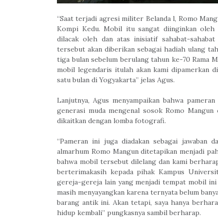
“Saat terjadi agresi militer Belanda l, Romo Ma
Kompi Kedu. Mobil itu sangat diinginkan ole
dilacak oleh dan atas inisiatif sahabat-sahaba
tersebut akan diberikan sebagai hadiah ulang t
tiga bulan sebelum berulang tahun ke-70 Rama 
mobil legendaris itulah akan kami dipamerkan d
satu bulan di Yogyakarta” jelas Agus.
Lanjutnya, Agus menyampaikan bahwa pameran 
generasi muda mengenal sosok Romo Mangun d
dikaitkan dengan lomba fotografi.
“Pameran ini juga diadakan sebagai jawaban 
almarhum Romo Mangun ditetapikan menjadi pahlaw
bahwa mobil tersebut dilelang dan kami berharap
berterimakasih kepada pihak Kampus Universi
gereja-gereja lain yang menjadi tempat mobil ini 
masih menyayangkan karena ternyata belum banya
barang antik ini. Akan tetapi, saya hanya berh
hidup kembali” pungkasnya sambil berharap.