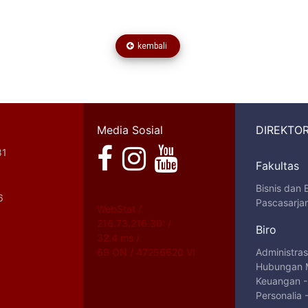
kembali
Media Sosial
DIREKTOR
81
Fakultas
Bisnis dan
6
Pascasarja
WebStat /
216.73.216.30: /
Biro
32.4 ms /
69 ON / 47256620 VI
Administra
Hubungan 
Keuangan
Personalia