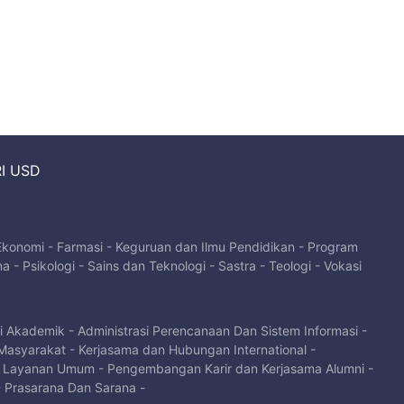
I USD
 Ekonomi
-
Farmasi
-
Keguruan dan Ilmu Pendidikan
-
Program
na
-
Psikologi
-
Sains dan Teknologi
-
Sastra
-
Teologi
-
Vokasi
si Akademik
-
Administrasi Perencanaan Dan Sistem Informasi
-
Masyarakat
-
Kerjasama dan Hubungan International
-
-
Layanan Umum
-
Pengembangan Karir dan Kerjasama Alumni
-
-
Prasarana Dan Sarana
-