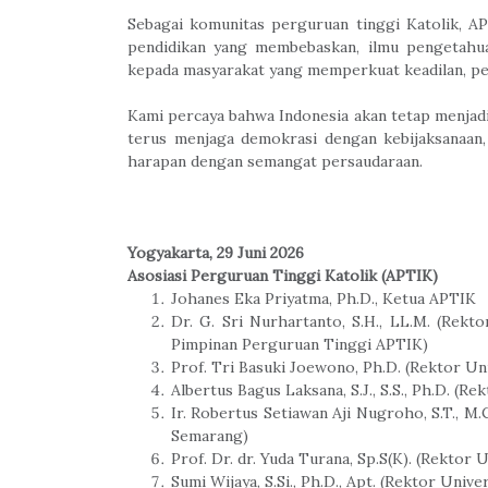
Sebagai komunitas perguruan tinggi Katolik,
pendidikan yang membebaskan, ilmu pengetahu
kepada masyarakat yang memperkuat keadilan, pe
Kami percaya bahwa Indonesia akan tetap menjad
terus menjaga demokrasi dengan kebijaksanaan
harapan dengan semangat persaudaraan.
Yogyakarta, 29 Juni 2026
Asosiasi Perguruan Tinggi Katolik (APTIK)
Johanes Eka Priyatma, Ph.D., Ketua APTIK
Dr. G. Sri Nurhartanto, S.H., LL.M. (Rek
Pimpinan Perguruan Tinggi APTIK)
Prof. Tri Basuki Joewono, Ph.D. (Rektor Un
Albertus Bagus Laksana, S.J., S.S., Ph.D. (
Ir. Robertus Setiawan Aji Nugroho, S.T., M.
Semarang)
Prof. Dr. dr. Yuda Turana, Sp.S(K). (Rektor 
Sumi Wijaya, S.Si., Ph.D., Apt. (Rektor Univ