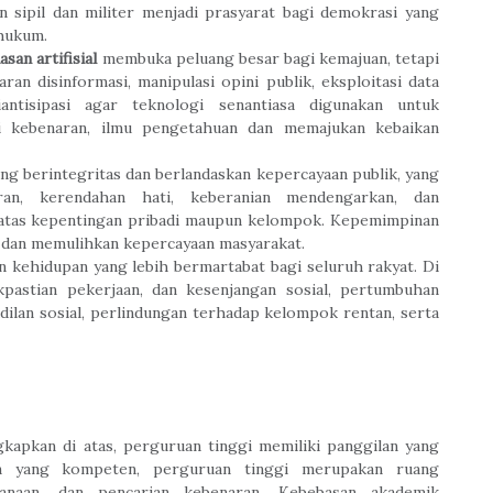
n sipil dan militer menjadi prasyarat bagi demokrasi yang
hukum.
san artifisial
membuka peluang besar bagi kemajuan, tetapi
an disinformasi, manipulasi opini publik, eksploitasi data
iantisipasi agar teknologi senantiasa digunakan untuk
i kebenaran, ilmu pengetahuan dan memajukan kebaikan
ng berintegritas dan berlandaskan kepercayaan publik, yang
uran, kerendahan hati, keberanian mendengarkan, dan
 atas kepentingan pribadi maupun kelompok. Kepemimpinan
 dan memulihkan kepercayaan masyarakat.
kehidupan yang lebih bermartabat bagi seluruh rakyat. Di
kpastian pekerjaan, dan kesenjangan sosial, pertumbuhan
dilan sosial, perlindungan terhadap kelompok rentan, serta
apkan di atas, perguruan tinggi memiliki panggilan yang
san yang kompeten, perguruan tinggi merupakan ruang
anaan, dan pencarian kebenaran. Kebebasan akademik