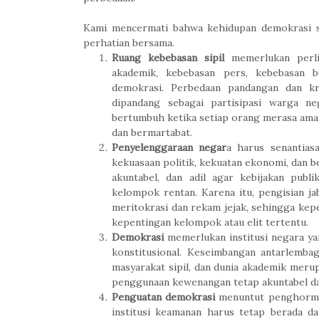
Kami mencermati bahwa kehidupan demokrasi s
perhatian bersama.
Ruang kebebasan sipil
memerlukan perli
akademik, kebebasan pers, kebebasan b
demokrasi. Perbedaan pandangan dan kr
dipandang sebagai partisipasi warga 
bertumbuh ketika setiap orang merasa aman
dan bermartabat.
Penyelenggaraan negar
a harus senantias
kekuasaan politik, kekuatan ekonomi, dan be
akuntabel, dan adil agar kebijakan publ
kelompok rentan. Karena itu, pengisian ja
meritokrasi dan rekam jejak, sehingga kepe
kepentingan kelompok atau elit tertentu.
Demokrasi
memerlukan institusi negara yan
konstitusional. Keseimbangan antarlemba
masyarakat sipil, dan dunia akademik meru
penggunaan kewenangan tetap akuntabel dan
Penguatan demokrasi
menuntut penghormata
institusi keamanan harus tetap berada dal