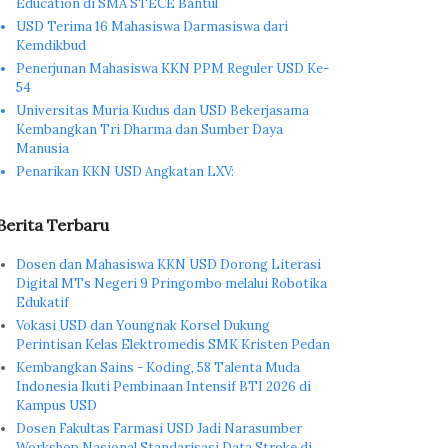
Education di SMA STECE Bantul
USD Terima 16 Mahasiswa Darmasiswa dari
Kemdikbud
Penerjunan Mahasiswa KKN PPM Reguler USD Ke-
54
Universitas Muria Kudus dan USD Bekerjasama
Kembangkan Tri Dharma dan Sumber Daya
Manusia
Penarikan KKN USD Angkatan LXV:
Berita Terbaru
Dosen dan Mahasiswa KKN USD Dorong Literasi
Digital MTs Negeri 9 Pringombo melalui Robotika
Edukatif
Vokasi USD dan Youngnak Korsel Dukung
Perintisan Kelas Elektromedis SMK Kristen Pedan
Kembangkan Sains - Koding, 58 Talenta Muda
Indonesia Ikuti Pembinaan Intensif BTI 2026 di
Kampus USD
Dosen Fakultas Farmasi USD Jadi Narasumber
Workshop Nasional Standarisasi Data Stroke di