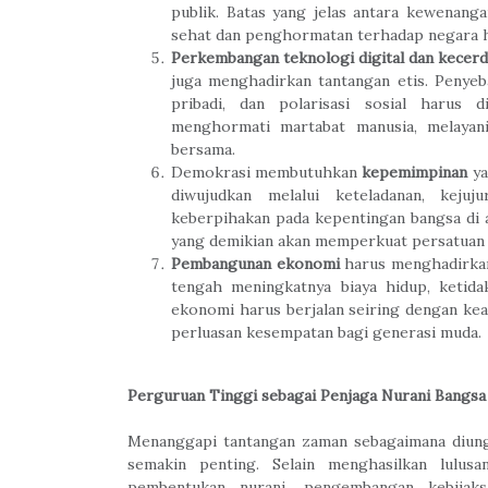
publik. Batas yang jelas antara kewenanga
sehat dan penghormatan terhadap negara 
Perkembangan teknologi digital dan kecerda
juga menghadirkan tantangan etis. Penyebar
pribadi, dan polarisasi sosial harus d
menghormati martabat manusia, melayan
bersama.
Demokrasi membutuhkan
kepemimpinan
ya
diwujudkan melalui keteladanan, kejuj
keberpihakan pada kepentingan bangsa di
yang demikian akan memperkuat persatuan
Pembangunan ekonomi
harus menghadirkan 
tengah meningkatnya biaya hidup, ketida
ekonomi harus berjalan seiring dengan kea
perluasan kesempatan bagi generasi muda.
Perguruan Tinggi sebagai Penjaga Nurani Bangsa
Menanggapi tantangan zaman sebagaimana diungk
semakin penting. Selain menghasilkan lulu
pembentukan nurani, pengembangan kebijaks