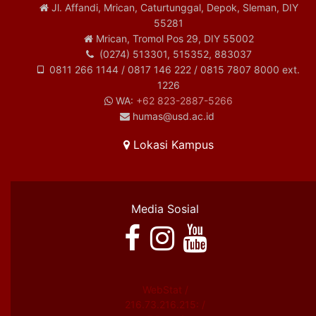
Jl. Affandi, Mrican, Caturtunggal, Depok, Sleman, DIY
55281
Mrican, Tromol Pos 29, DIY 55002
(0274) 513301, 515352, 883037
0811 266 1144 / 0817 146 222 / 0815 7807 8000 ext.
1226
WA:
+62 823-2887-5266
humas@usd.ac.id
Lokasi Kampus
Media Sosial
WebStat /
216.73.216.215: /