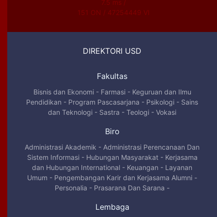
7.5 ms /
151 ON / 47254449 VI
DIREKTORI USD
Fakultas
Bisnis dan Ekonomi
-
Farmasi
-
Keguruan dan Ilmu
Pendidikan
-
Program Pascasarjana
-
Psikologi
-
Sains
dan Teknologi
-
Sastra
-
Teologi
-
Vokasi
Biro
Administrasi Akademik
-
Administrasi Perencanaan Dan
Sistem Informasi
-
Hubungan Masyarakat
-
Kerjasama
dan Hubungan International
-
Keuangan
-
Layanan
Umum
-
Pengembangan Karir dan Kerjasama Alumni
-
Personalia
-
Prasarana Dan Sarana
-
Lembaga