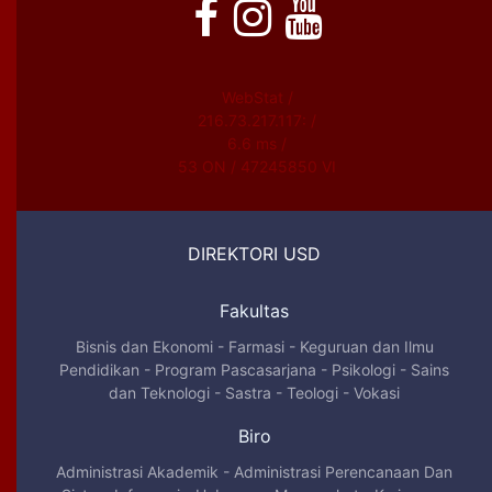
WebStat /
216.73.217.117: /
6.6 ms /
53 ON / 47245850 VI
DIREKTORI USD
Fakultas
Bisnis dan Ekonomi
-
Farmasi
-
Keguruan dan Ilmu
Pendidikan
-
Program Pascasarjana
-
Psikologi
-
Sains
dan Teknologi
-
Sastra
-
Teologi
-
Vokasi
Biro
Administrasi Akademik
-
Administrasi Perencanaan Dan