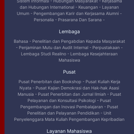
Sistem Informasi
-
Hubungan Masyarakat
-
Kerjasama
dan Hubungan International
-
Keuangan
-
Layanan
Umum
-
Pengembangan Karir dan Kerjasama Alumni
-
Personalia
-
Prasarana Dan Sarana
-
Lembaga
Bahasa
-
Penelitian dan Pengabdian Kepada Masyarakat
-
Penjaminan Mutu dan Audit Internal
-
Perpustakaan
-
Lembaga Studi Realino
-
Lembaga Kesejahteraan
Mahasiswa
Pusat
Pusat Penerbitan dan Bookshop
-
Pusat Kuliah Kerja
Nyata
-
Pusat Kajian Demokrasi dan Hak-hak Asasi
Manusia
-
Pusat Penerbitan dan Jurnal Ilmiah
-
Pusat
Pelayanan dan Konsultasi Psikologi
-
Pusat
Pengembangan dan Inovasi Pembalajaran
-
Pusat
Penelitian dan Pelayanan Pendidikan
-
Unit
Penyelenggara Mata Kuliah Pengembangan Kepribadian
Layanan Mahasiswa