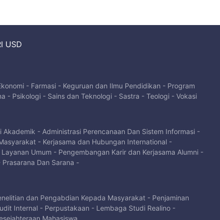
I USD
 Ekonomi
-
Farmasi
-
Keguruan dan Ilmu Pendidikan
-
Program
na
-
Psikologi
-
Sains dan Teknologi
-
Sastra
-
Teologi
-
Vokasi
si Akademik
-
Administrasi Perencanaan Dan Sistem Informasi
-
Masyarakat
-
Kerjasama dan Hubungan International
-
-
Layanan Umum
-
Pengembangan Karir dan Kerjasama Alumni
-
-
Prasarana Dan Sarana
-
enelitian dan Pengabdian Kepada Masyarakat
-
Penjaminan
dit Internal
-
Perpustakaan
-
Lembaga Studi Realino
-
sejahteraan Mahasiswa