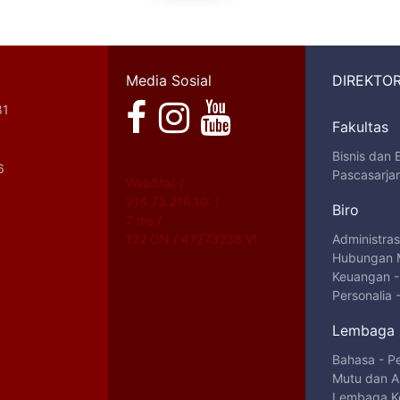
Media Sosial
DIREKTOR
81
Fakultas
Bisnis dan
6
Pascasarja
WebStat /
216.73.216.10: /
Biro
7 ms /
122 ON / 47273238 VI
Administra
Hubungan 
Keuangan
Personalia
Lembaga
Bahasa
-
P
Mutu dan Au
Lembaga Ke