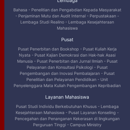
Lembaga
Bahasa
-
Penelitian dan Pengabdian Kepada Masyarakat
-
Penjaminan Mutu dan Audit Internal
-
Perpustakaan
-
Lembaga Studi Realino
-
Lembaga Kesejahteraan
Mahasiswa
Pusat
Pusat Penerbitan dan Bookshop
-
Pusat Kuliah Kerja
Nyata
-
Pusat Kajian Demokrasi dan Hak-hak Asasi
Manusia
-
Pusat Penerbitan dan Jurnal Ilmiah
-
Pusat
Pelayanan dan Konsultasi Psikologi
-
Pusat
Pengembangan dan Inovasi Pembalajaran
-
Pusat
Penelitian dan Pelayanan Pendidikan
-
Unit
Penyelenggara Mata Kuliah Pengembangan Kepribadian
Layanan Mahasiswa
Pusat Studi Individu Berkebutuhan Khusus
-
Lembaga
Kesejahteraan Mahasiswa
-
Pusat Layanan Konseling
-
Pencegahan dan Penanganan Kekerasan di lingkungan
Perguruan Tinggi
-
Campus Ministry