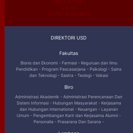
216.73.217.152: /
479 ms /
65 ON / 47290387 VI
DIREKTORI USD
Fakultas
Bisnis dan Ekonomi
-
Farmasi
-
Keguruan dan Ilmu
Pendidikan
-
Program Pascasarjana
-
Psikologi
-
Sains
dan Teknologi
-
Sastra
-
Teologi
-
Vokasi
Biro
Administrasi Akademik
-
Administrasi Perencanaan Dan
Sistem Informasi
-
Hubungan Masyarakat
-
Kerjasama
dan Hubungan International
-
Keuangan
-
Layanan
Umum
-
Pengembangan Karir dan Kerjasama Alumni
-
Personalia
-
Prasarana Dan Sarana
-