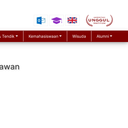
 Tendik
Kemahasiswaan
Wisuda
Alumni
ryawan