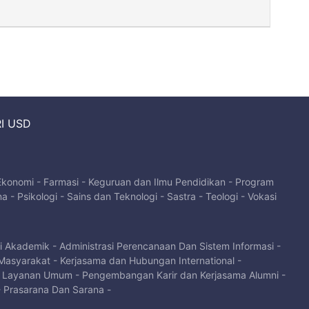
I USD
 Ekonomi
-
Farmasi
-
Keguruan dan Ilmu Pendidikan
-
Program
na
-
Psikologi
-
Sains dan Teknologi
-
Sastra
-
Teologi
-
Vokasi
si Akademik
-
Administrasi Perencanaan Dan Sistem Informasi
-
Masyarakat
-
Kerjasama dan Hubungan International
-
-
Layanan Umum
-
Pengembangan Karir dan Kerjasama Alumni
-
-
Prasarana Dan Sarana
-