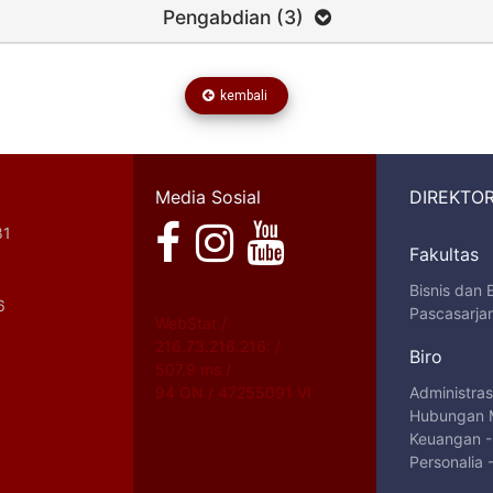
Pengabdian (3)
kembali
Media Sosial
DIREKTOR
81
Fakultas
Bisnis dan
6
Pascasarja
WebStat /
216.73.216.216: /
Biro
507.9 ms /
94 ON / 47255091 VI
Administra
Hubungan 
Keuangan
Personalia