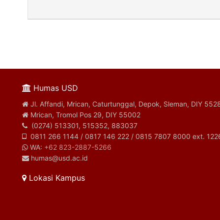
Humas USD
Jl. Affandi, Mrican, Caturtunggal, Depok, Sleman, DIY 552
Mrican, Tromol Pos 29, DIY 55002
(0274) 513301, 515352, 883037
0811 266 1144 / 0817 146 222 / 0815 7807 8000 ext. 122
WA:
+62 823-2887-5266
humas@usd.ac.id
Lokasi Kampus