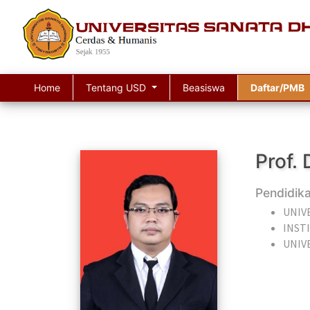
Home
Tentang USD
Beasiswa
Daftar/PMB
Prof. 
Pendidik
UNIV
INST
UNIV